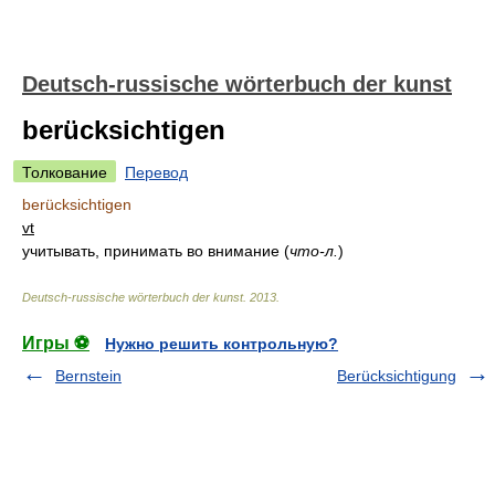
Deutsch-russische wörterbuch der kunst
berücksichtigen
Толкование
Перевод
berücksichtigen
vt
учитывать, принимать во внимание
(
что-л.
)
Deutsch-russische wörterbuch der kunst
.
2013
.
Игры ⚽
Нужно решить контрольную?
Bernstein
Berücksichtigung