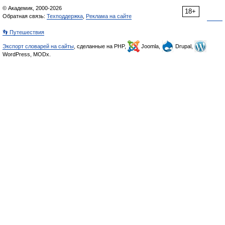
© Академик, 2000-2026
18+
Обратная связь:
Техподдержка
,
Реклама на сайте
👣 Путешествия
Экспорт словарей на сайты
, сделанные на PHP,
Joomla,
Drupal,
WordPress, MODx.