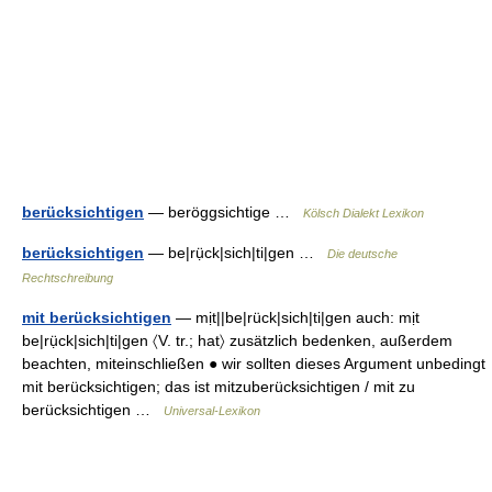
berücksichtigen
— beröggsichtige …
Kölsch Dialekt Lexikon
berücksichtigen
— be|rụ̈ck|sich|ti|gen …
Die deutsche
Rechtschreibung
mit berücksichtigen
— mịt||be|rück|sich|ti|gen auch: mịt
be|rụ̈ck|sich|ti|gen 〈V. tr.; hat〉 zusätzlich bedenken, außerdem
beachten, miteinschließen ● wir sollten dieses Argument unbedingt
mit berücksichtigen; das ist mitzuberücksichtigen / mit zu
berücksichtigen …
Universal-Lexikon